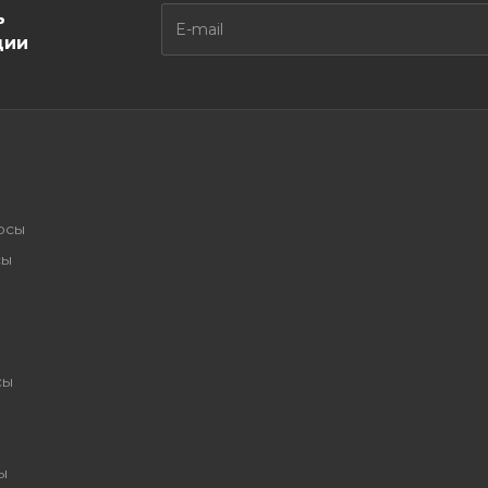
ь
ции
осы
сы
сы
ы