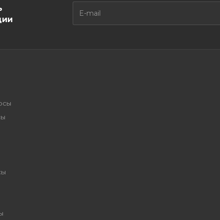
ь
ции
осы
сы
сы
ы