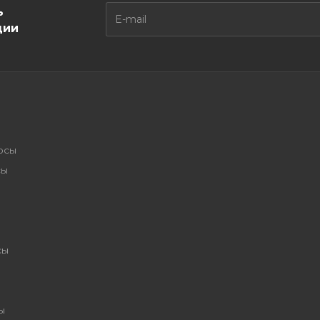
ь
ции
осы
сы
сы
ы