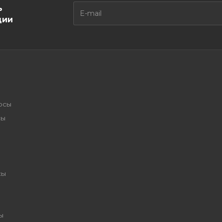
ь
ции
осы
сы
сы
ы